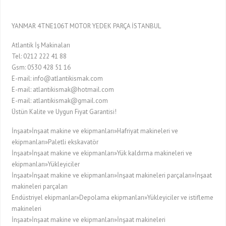
YANMAR 4TNE106T MOTOR YEDEK PARÇA İSTANBUL
Atlantik İş Makinaları
Tel: 0212 222 41 88
Gsm: 0530 428 51 16
E-mail: info@atlantikismak.com
E-mail: atlantikismak@hotmail.com
E-mail: atlantikismak@gmail.com
Üstün Kalite ve Uygun Fiyat Garantisi!
İnşaat»İnşaat makine ve ekipmanları»Hafriyat makineleri ve
ekipmanları»Paletli ekskavatör
İnşaat»İnşaat makine ve ekipmanları»Yük kaldırma makineleri ve
ekipmanları»Yükleyiciler
İnşaat»İnşaat makine ve ekipmanları»İnşaat makineleri parçaları»İnşaat
makineleri parçaları
Endüstriyel ekipmanlar»Depolama ekipmanları»Yükleyiciler ve istifleme
makineleri
İnşaat»İnşaat makine ve ekipmanları»İnşaat makineleri