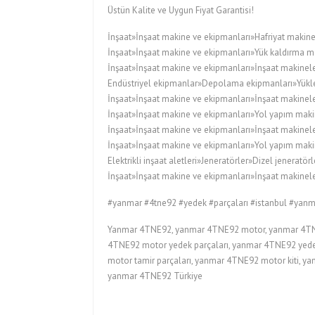
Üstün Kalite ve Uygun Fiyat Garantisi!
İnşaat»İnşaat makine ve ekipmanları»Hafriyat makine
İnşaat»İnşaat makine ve ekipmanları»Yük kaldırma ma
İnşaat»İnşaat makine ve ekipmanları»İnşaat makineler
Endüstriyel ekipmanlar»Depolama ekipmanları»Yükleyi
İnşaat»İnşaat makine ve ekipmanları»İnşaat makinele
İnşaat»İnşaat makine ve ekipmanları»Yol yapım maki
İnşaat»İnşaat makine ve ekipmanları»İnşaat makinele
İnşaat»İnşaat makine ve ekipmanları»Yol yapım maki
Elektrikli inşaat aletleri»Jeneratörler»Dizel jeneratörl
İnşaat»İnşaat makine ve ekipmanları»İnşaat makineler
#yanmar #4tne92 #yedek #parçaları #istanbul #yanm
Yanmar 4TNE92, yanmar 4TNE92 motor, yanmar 4TNE
4TNE92 motor yedek parçaları, yanmar 4TNE92 yedek
motor tamir parçaları, yanmar 4TNE92 motor kiti, 
yanmar 4TNE92 Türkiye