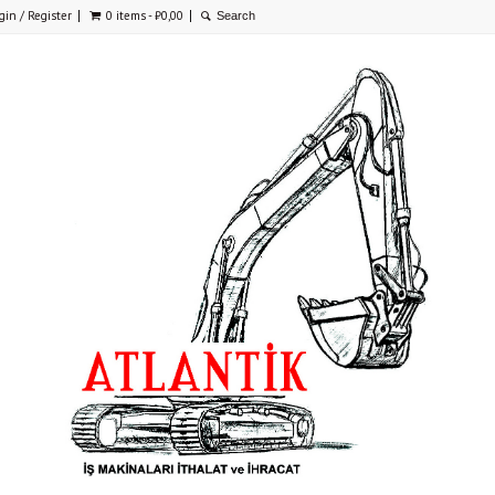
gin / Register
0 items -
₺
0,00