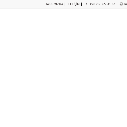
HAKKIMIZDA
İLETİŞİM
Tel: +90 212 222 41 88
Lo