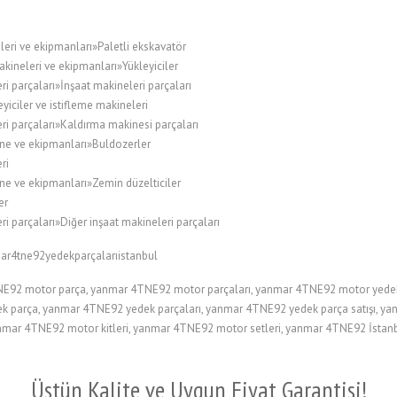
leri ve ekipmanları»Paletli ekskavatör
kineleri ve ekipmanları»Yükleyiciler
i parçaları»İnşaat makineleri parçaları
ciler ve istifleme makineleri
ri parçaları»Kaldırma makinesi parçaları
ne ve ekipmanları»Buldozerler
ri
ne ve ekipmanları»Zemin düzelticiler
er
i parçaları»Diğer inşaat makineleri parçaları
ar4tne92yedekparçalarıistanbul
92 motor parça, yanmar 4TNE92 motor parçaları, yanmar 4TNE92 motor yedek
 parça, yanmar 4TNE92 yedek parçaları, yanmar 4TNE92 yedek parça satışı, y
yanmar 4TNE92 motor kitleri, yanmar 4TNE92 motor setleri, yanmar 4TNE92 İsta
Üstün Kalite ve Uygun Fiyat Garantisi!