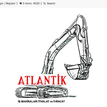
gin / Register
0 items -
₺
0,00