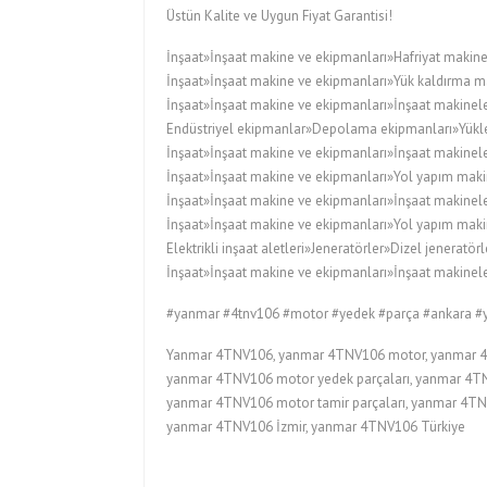
Üstün Kalite ve Uygun Fiyat Garantisi!
İnşaat»İnşaat makine ve ekipmanları»Hafriyat makine
İnşaat»İnşaat makine ve ekipmanları»Yük kaldırma ma
İnşaat»İnşaat makine ve ekipmanları»İnşaat makineler
Endüstriyel ekipmanlar»Depolama ekipmanları»Yükleyi
İnşaat»İnşaat makine ve ekipmanları»İnşaat makinele
İnşaat»İnşaat makine ve ekipmanları»Yol yapım maki
İnşaat»İnşaat makine ve ekipmanları»İnşaat makinele
İnşaat»İnşaat makine ve ekipmanları»Yol yapım maki
Elektrikli inşaat aletleri»Jeneratörler»Dizel jeneratörl
İnşaat»İnşaat makine ve ekipmanları»İnşaat makineler
#yanmar #4tnv106 #motor #yedek #parça #ankara 
Yanmar 4TNV106, yanmar 4TNV106 motor, yanmar 4T
yanmar 4TNV106 motor yedek parçaları, yanmar 4TNV
yanmar 4TNV106 motor tamir parçaları, yanmar 4TNV
yanmar 4TNV106 İzmir, yanmar 4TNV106 Türkiye