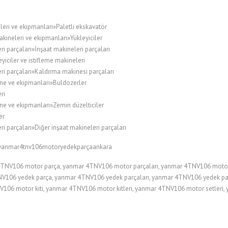
leri ve ekipmanları»Paletli ekskavatör
kineleri ve ekipmanları»Yükleyiciler
i parçaları»İnşaat makineleri parçaları
ciler ve istifleme makineleri
ri parçaları»Kaldırma makinesi parçaları
ne ve ekipmanları»Buldozerler
ri
ne ve ekipmanları»Zemin düzelticiler
er
i parçaları»Diğer inşaat makineleri parçaları
#yanmar4tnv106motoryedekparçaankara
NV106 motor parça, yanmar 4TNV106 motor parçaları, yanmar 4TNV106 motor 
106 yedek parça, yanmar 4TNV106 yedek parçaları, yanmar 4TNV106 yedek parça
106 motor kiti, yanmar 4TNV106 motor kitleri, yanmar 4TNV106 motor setleri