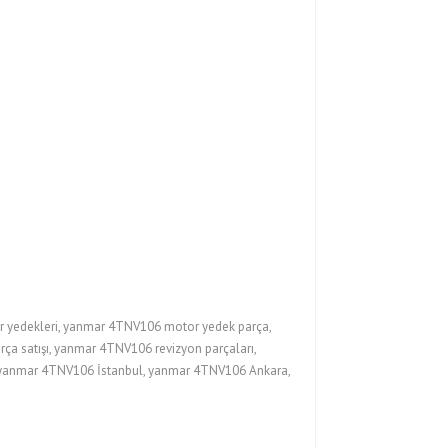
yedekleri, yanmar 4TNV106 motor yedek parça,
 satışı, yanmar 4TNV106 revizyon parçaları,
, yanmar 4TNV106 İstanbul, yanmar 4TNV106 Ankara,