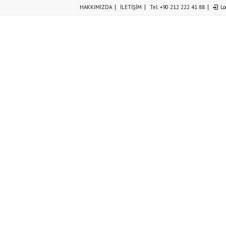
HAKKIMIZDA
İLETİŞİM
Tel: +90 212 222 41 88
Lo