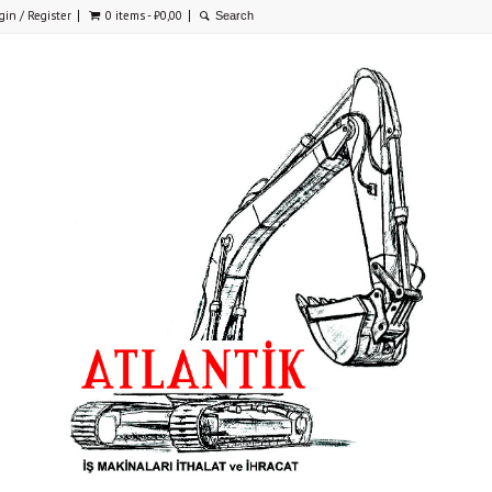
gin / Register
0 items -
₺
0,00