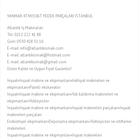
YANMAR 4TNV106T YEDEK PARÇALARI İSTANBUL
Atlantik İş Makinaları
Tel: 0212 222 41 88
Gsm: 0530 428 51 16
E-mail: info@atlantikismak.com
E-mail: atlantikismak@hotmail.com
E-mail: atlantikismak@gmail.com
Üstün Kalite ve Uygun Fiyat Garantisi!
İnşaat»İnşaat makine ve ekipmanları»Hafriyat makineleri ve
ekipmanları»Paletli ekskavatör
İnşaat»İnşaat makine ve ekipmanları»Yük kaldırma makineleri ve
ekipmanları»Yükleyiciler
İnşaat»İnşaat makine ve ekipmanları»İnşaat makineleri parçaları»İnşaat
makineleri parçaları
Endüstriyel ekipmanlar»Depolama ekipmanları»Yükleyiciler ve istifleme
makineleri
İnşaat»İnşaat makine ve ekipmanları»İnşaat makineleri