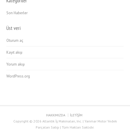
Kategoriler
Son Haberler
Üst veri
Oturum aç
Kayıt akışı
Yorum akışı
WordPress.org
HAKKIMIZDA
İLETİŞİM
Copyright © 2026 Atlantik İş Makinaları, Inc. | Yanmar Motor Yedek
Parçaları Satışı | Tüm Hakları Saklıdır.