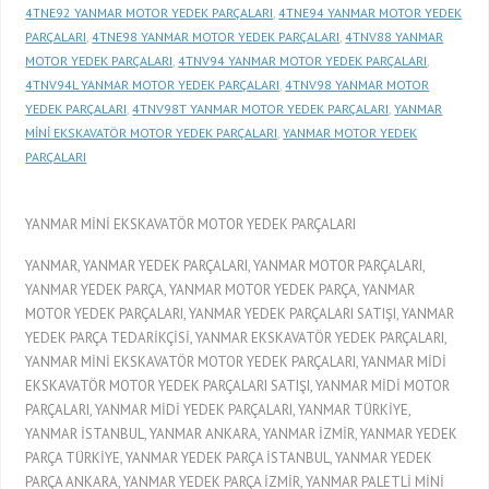
4TNE92 YANMAR MOTOR YEDEK PARÇALARI
,
4TNE94 YANMAR MOTOR YEDEK
PARÇALARI
,
4TNE98 YANMAR MOTOR YEDEK PARÇALARI
,
4TNV88 YANMAR
MOTOR YEDEK PARÇALARI
,
4TNV94 YANMAR MOTOR YEDEK PARÇALARI
,
4TNV94L YANMAR MOTOR YEDEK PARÇALARI
,
4TNV98 YANMAR MOTOR
YEDEK PARÇALARI
,
4TNV98T YANMAR MOTOR YEDEK PARÇALARI
,
YANMAR
MİNİ EKSKAVATÖR MOTOR YEDEK PARÇALARI
,
YANMAR MOTOR YEDEK
PARÇALARI
YANMAR MİNİ EKSKAVATÖR MOTOR YEDEK PARÇALARI
YANMAR, YANMAR YEDEK PARÇALARI, YANMAR MOTOR PARÇALARI,
YANMAR YEDEK PARÇA, YANMAR MOTOR YEDEK PARÇA, YANMAR
MOTOR YEDEK PARÇALARI, YANMAR YEDEK PARÇALARI SATIŞI, YANMAR
YEDEK PARÇA TEDARİKÇİSİ, YANMAR EKSKAVATÖR YEDEK PARÇALARI,
YANMAR MİNİ EKSKAVATÖR MOTOR YEDEK PARÇALARI, YANMAR MİDİ
EKSKAVATÖR MOTOR YEDEK PARÇALARI SATIŞI, YANMAR MİDİ MOTOR
PARÇALARI, YANMAR MİDİ YEDEK PARÇALARI, YANMAR TÜRKİYE,
YANMAR İSTANBUL, YANMAR ANKARA, YANMAR İZMİR, YANMAR YEDEK
PARÇA TÜRKİYE, YANMAR YEDEK PARÇA İSTANBUL, YANMAR YEDEK
PARÇA ANKARA, YANMAR YEDEK PARÇA İZMİR, YANMAR PALETLİ MİNİ