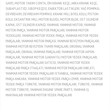
GAYD, MOTOR TAKIM CONTA, ÖN KRANK KEÇE, ARKA KRANK KEÇE,
SUBAP LASTİĞİ, SİBOP KEÇESİ, ENJEKTÖR LASTİKLERİ, YAĞ POMPASI,
DEVİRDAİM, DEVİRDAİM POMPASI, KRANK MİLİ, BİYEL KOLU, PİSTON
KOLU, EKSANTRİK MİLİ, MOTOR BLOĞU, MOTOR BLOK, ÜST SİLİNDİR
KAPAK, ÜST SİLİNDİR KAPAĞI, YANMAR, YANMAR MOTOR, YANMAR
MOTOR PARÇA, YANMAR MOTOR PARÇALARI, YANMAR MOTOR
YEDEKLERİ, YANMAR MOTOR YEDEK PARÇA, YANMAR MOTOR YEDEK
PARÇALARI, YANMAR MOTOR PARÇASI, YANMAR REVİZYON PARÇALARI,
YANMAR MOTOR REVİZYON TAMİR PARÇALARI, ORİJİNAL YANMAR
PARÇALARI, ORJİNAL YANMAR PARÇALARI, YANMAR MOTOR JAPON
PARÇALARI, YANMAR MOTOR GARANTİLİ MOTOR YEDEK PARÇALARI,
YANMAR MOTOR PARÇALARI SATICISI, YANMAR MOTOR YEDEK
PARÇALARI PARÇA İTHALATI, YANMAR MOTOR PARÇALARI İHRCATI,
YANMAR MOTOR YEDEK PARÇALARI İSTANBUL, YANMAR MOTOR YEDEK
PARÇA ANKARA, YANMAR MOTOR YEDEK PARÇA İZMİR, YANMAR MOTOR
YEDEK PARÇA TÜRKİYE, YANMAR MOTOR PARÇALARI, TÜRKİYE, YANMAR
MOTOR TÜRKİYE, YANMAR ENGINE SPARE PARTS, YANMAR İŞ
MAKİNALARI YANMAR MOTOR YEDEK PARÇALARI