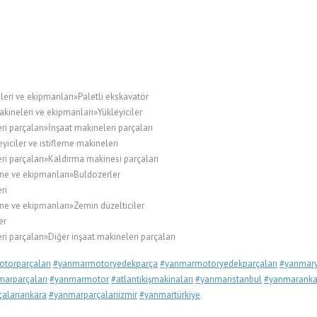
leri ve ekipmanları»Paletli ekskavatör
kineleri ve ekipmanları»Yükleyiciler
i parçaları»İnşaat makineleri parçaları
ciler ve istifleme makineleri
ri parçaları»Kaldırma makinesi parçaları
ne ve ekipmanları»Buldozerler
ri
ne ve ekipmanları»Zemin düzelticiler
er
i parçaları»Diğer inşaat makineleri parçaları
torparçaları
#yanmarmotoryedekparça
#yanmarmotoryedekparçaları
#yanmary
arparçaları
#yanmarmotor
#atlantikişmakinaları
#yanmaristanbul
#yanmaranka
alarıankara
#yanmarparçalarıizmir
#yanmartürkiye