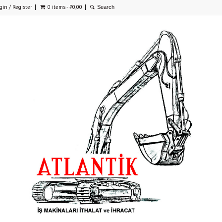
gin / Register
0 items -
₺
0,00