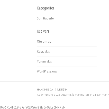
Kategoriler
Son Haberler
Üst veri
Oturum aç
Kayıt akışı
Yorum akışı
WordPress.org
HAKKIMIZDA
İLETİŞİM
Copyright © 2026 Atlantik İş Makinaları, Inc. | Yanmar M
UA-57141019-2 G-Y0LRG67B8E G-08LE6MKK5N