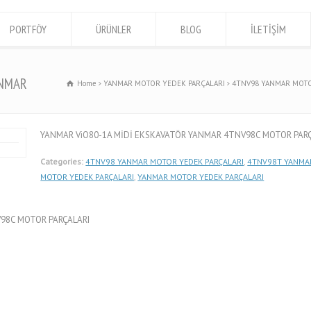
PORTFÖY
ÜRÜNLER
BLOG
İLETİŞİM
ANMAR
Home
YANMAR MOTOR YEDEK PARÇALARI
4TNV98 YANMAR MOTO
YANMAR ViO80-1A MİDİ EKSKAVATÖR YANMAR 4TNV98C MOTOR PARÇAL
Categories:
4TNV98 YANMAR MOTOR YEDEK PARÇALARI
,
4TNV98T YANMAR
MOTOR YEDEK PARÇALARI
,
YANMAR MOTOR YEDEK PARÇALARI
98C MOTOR PARÇALARI