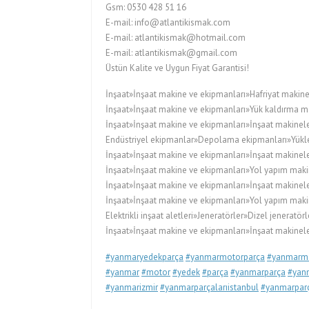
Gsm: 0530 428 51 16
E-mail: info@atlantikismak.com
E-mail: atlantikismak@hotmail.com
E-mail: atlantikismak@gmail.com
Üstün Kalite ve Uygun Fiyat Garantisi!
İnşaat»İnşaat makine ve ekipmanları»Hafriyat makine
İnşaat»İnşaat makine ve ekipmanları»Yük kaldırma ma
İnşaat»İnşaat makine ve ekipmanları»İnşaat makineler
Endüstriyel ekipmanlar»Depolama ekipmanları»Yükleyi
İnşaat»İnşaat makine ve ekipmanları»İnşaat makinele
İnşaat»İnşaat makine ve ekipmanları»Yol yapım maki
İnşaat»İnşaat makine ve ekipmanları»İnşaat makinele
İnşaat»İnşaat makine ve ekipmanları»Yol yapım maki
Elektrikli inşaat aletleri»Jeneratörler»Dizel jeneratörl
İnşaat»İnşaat makine ve ekipmanları»İnşaat makineler
#yanmaryedekparça
#yanmarmotorparça
#yanmarmo
#yanmar
#motor
#yedek
#parça
#yanmarparça
#yanm
#yanmarizmir
#yanmarparçalarıistanbul
#yanmarparç