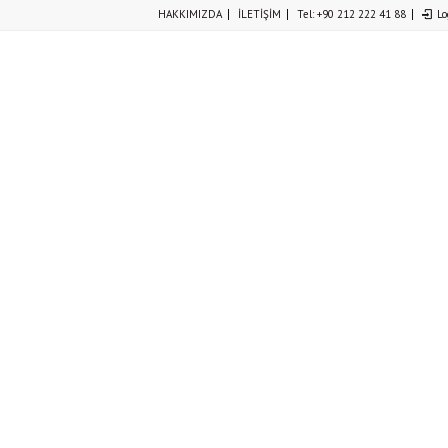
HAKKIMIZDA
İLETİŞİM
Tel: +90 212 222 41 88
Lo