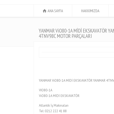
ANA SAYFA
HAKKIMIZDA
YANMAR ViO80-1A MİDİ EKSKAVATÖR Y
4TNV98C MOTOR PARÇALARI
YANMAR ViO80-1A MİDİ EKSKAVATÖR YANMAR 4TNV
VIO80-1A
ViO80-1A MİDİ EKSKAVATÖR
Atlantik İş Makinaları
Tel: 0212 222 41 88