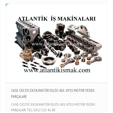
CASE CX135C EKSKAVATÖR ISUZU 4JJ1-XYSS MOTOR YEDEK
PARÇALARI
CASE CX135C EKSKAVATÖR ISUZU 4JJ1-XYSS MOTOR YEDEK
PARÇALARI TEL: 0212 222 41 88