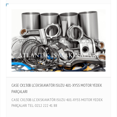
CASE CX130B LC EKSKAVATÖR ISUZU 4JJ1-XYSS MOTOR YEDEK
PARÇALARI
CASE CX130B LC EKSKAVATÖR ISUZU 4JJ1-XYSS MOTOR YEDEK
PARÇALARI TEL: 0212 222 41 88