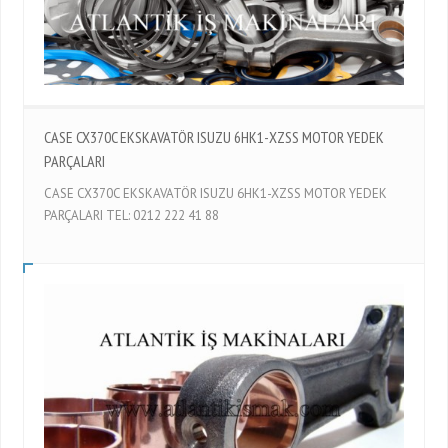
CASE CX370C EKSKAVATÖR ISUZU 6HK1-XZSS MOTOR YEDEK
PARÇALARI
CASE CX370C EKSKAVATÖR ISUZU 6HK1-XZSS MOTOR YEDEK
PARÇALARI TEL: 0212 222 41 88