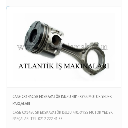
CASE CX145C SR EKSKAVATÖR ISUZU 4JJ1-XYSS MOTOR YEDEK
PARÇALARI
CASE CX145C SR EKSKAVATÖR ISUZU 4JJ1-XYSS MOTOR YEDEK
PARÇALARI TEL: 0212 222 41 88