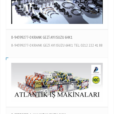
8-94399277-0 KRANK GEZİ AYI ISUZU 6HK1
8-94399277-0 KRANK GEZİ AYI ISUZU 6HK1 TEL: 0212 222 41 88