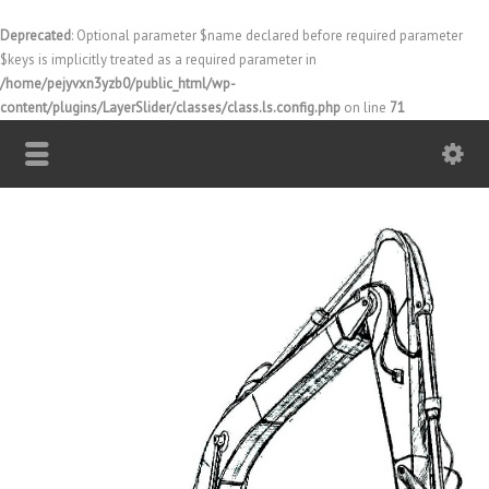
Deprecated
: Optional parameter $name declared before required parameter
$keys is implicitly treated as a required parameter in
/home/pejyvxn3yzb0/public_html/wp-
content/plugins/LayerSlider/classes/class.ls.config.php
on line
71