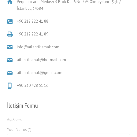
Perpa Ticaret Merkezi B Blok Kat:6 No:793 Okmeydanı - Şişli /
İstanbul, 34384
+90 212 222 41 88
+90 212 222 41 89
info@atlantikismak.com
atlantikismak@hotmail.com
atlantikismak@gmail.com
+90 530 428 51 16
İletişim Formu
Açıklama
Your Name: (*)