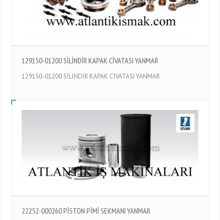
129150-01200 SİLİNDİR KAPAK CİVATASI YANMAR
129150-01200 SİLİNDİR KAPAK CİVATASI YANMAR
22252-000260 PİSTON PİMİ SEKMANI YANMAR