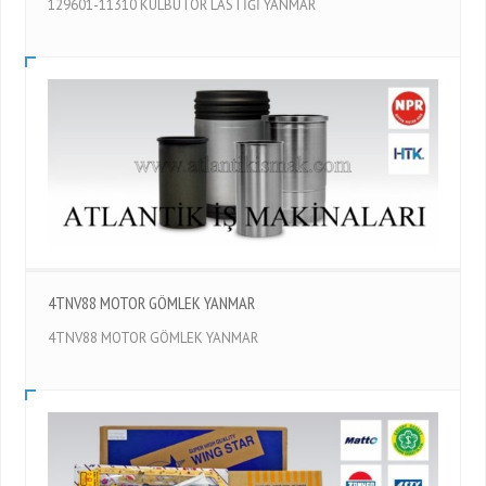
129601-11310 KÜLBÜTÖR LASTİĞİ YANMAR
4TNV88 MOTOR GÖMLEK YANMAR
4TNV88 MOTOR GÖMLEK YANMAR