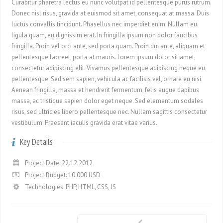
Curabitur pharetra lectus eu nunc volutpat id pellentesque purus rutrum.
Donec nisl risus, gravida at euismod sit amet, consequat at massa. Duis
luctus convallis tincidunt. Phasellus nec imperdiet enim. Nullam eu
ligula quam, eu dignissim erat. In fringilla ipsum non dolor faucibus
fringilla. Proin vel orci ante, sed porta quam. Proin dui ante, aliquam et
pellentesque laoreet, porta at mauris. Lorem ipsum dolor sit amet,
consectetur adipiscing elit. Vivamus pellentesque adipiscing neque eu
pellentesque. Sed sem sapien, vehicula ac facilisis vel, ornare eu nisi.
Aenean fringilla, massa et hendrerit fermentum, felis augue dapibus
massa, ac tristique sapien dolor eget neque. Sed elementum sodales
risus, sed ultricies libero pellentesque nec. Nullam sagittis consectetur
vestibulum. Praesent iaculis gravida erat vitae varius.
Key Details
Project Date: 22.12.2012
Project Budget: 10.000 USD
Technologies: PHP, HTML, CSS, JS