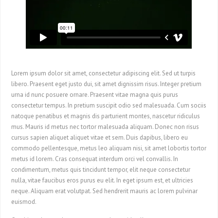
Lorem ipsum dolor sit amet, consectetur adipiscing elit. Sed ut turpis
libero. Praesent eget justo dui, sit amet dignissim risus. Integer pretium
urna id nunc posuere ornare. Praesent vitae magna quis purus
consectetur tempus. In pretium suscipit odio sed malesuada. Cum sociis
natoque penatibus et magnis dis parturient montes, nascetur ridiculus
mus. Mauris id metus nec tortor malesuada aliquam. Donec non risus
cursus sapien aliquet aliquet vitae et sem. Duis dapibus, libero eu
commodo pellentesque, metus leo aliquam nisi, sit amet lobortis tortor
metus id lorem. Cras consequat interdum orci vel convallis. In
condimentum, metus quis tincidunt tempor, elit neque consectetur
nulla, vitae faucibus eros purus eu elit. In eget ipsum est, et ultricies
neque. Aliquam erat volutpat. Sed hendrerit mauris ac lorem pulvinar
euismod.