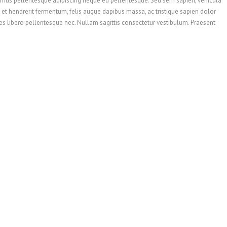
ivamus pellentesque adipiscing neque eu pellentesque. Sed sem sapien, vehicula
ssa et hendrerit fermentum, felis augue dapibus massa, ac tristique sapien dolor
es libero pellentesque nec. Nullam sagittis consectetur vestibulum. Praesent