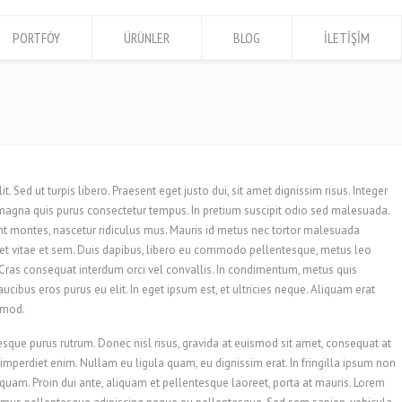
PORTFÖY
ÜRÜNLER
BLOG
İLETİŞİM
. Sed ut turpis libero. Praesent eget justo dui, sit amet dignissim risus. Integer
 magna quis purus consectetur tempus. In pretium suscipit odio sed malesuada.
nt montes, nascetur ridiculus mus. Mauris id metus nec tortor malesuada
uet vitae et sem. Duis dapibus, libero eu commodo pellentesque, metus leo
. Cras consequat interdum orci vel convallis. In condimentum, metus quis
aucibus eros purus eu elit. In eget ipsum est, et ultricies neque. Aliquam erat
smod.
esque purus rutrum. Donec nisl risus, gravida at euismod sit amet, consequat at
 imperdiet enim. Nullam eu ligula quam, eu dignissim erat. In fringilla ipsum non
ta quam. Proin dui ante, aliquam et pellentesque laoreet, porta at mauris. Lorem