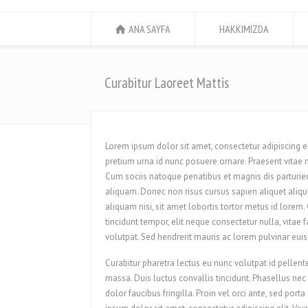
ANA SAYFA
HAKKIMIZDA
Curabitur Laoreet Mattis
Lorem ipsum dolor sit amet, consectetur adipiscing elit
pretium urna id nunc posuere ornare. Praesent vitae
Cum sociis natoque penatibus et magnis dis parturie
aliquam. Donec non risus cursus sapien aliquet aliq
aliquam nisi, sit amet lobortis tortor metus id lorem
tincidunt tempor, elit neque consectetur nulla, vitae f
volutpat. Sed hendrerit mauris ac lorem pulvinar eui
Curabitur pharetra lectus eu nunc volutpat id pellent
massa. Duis luctus convallis tincidunt. Phasellus nec
dolor faucibus fringilla. Proin vel orci ante, sed por