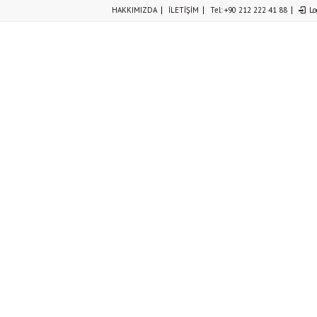
HAKKIMIZDA
İLETİŞİM
Tel: +90 212 222 41 88
Lo