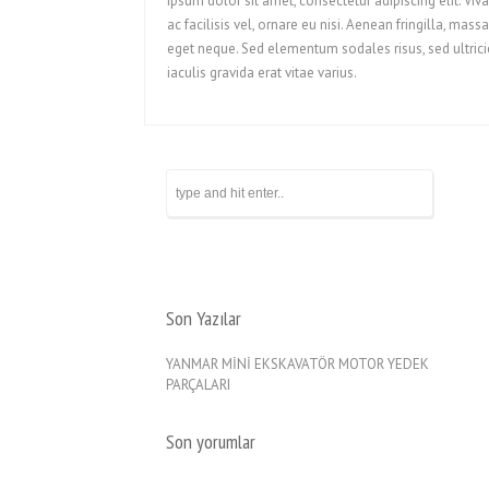
ipsum dolor sit amet, consectetur adipiscing elit. V
ac facilisis vel, ornare eu nisi. Aenean fringilla, ma
eget neque. Sed elementum sodales risus, sed ultrici
iaculis gravida erat vitae varius.
Son Yazılar
YANMAR MİNİ EKSKAVATÖR MOTOR YEDEK
PARÇALARI
Son yorumlar