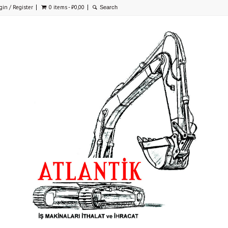
gin / Register
0 items -
₺
0,00