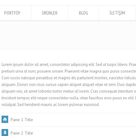
PORTFÖY
ÜRÜNLER
BLOG
İLETİŞİM
Lorem ipsum dolor sit amet, consectetur adipiscing elit. Sed ut turpis libero. Prae
pretium urna id nunc posuere ornare. Praesent vitae magna quis purus consecte
Cum sociis natoque penatibus et magnis dis parturient montes, nascetur ridicu
aliquam. Donec non risus cursus sapien aliquet aliquet vitae et sem. Duis dap
aliquam nisi, sit amet lobortis tortor metus id lorem. Cras consequat interdum 
tincidunt tempor, elit neque consectetur nulla, vitae faucibus eros purus eu elit. 
volutpat. Sed hendrerit mauris ac lorem pulvinar euismod.
Pane 1 Title
Pane 2 Title