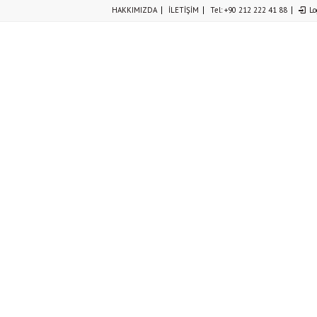
HAKKIMIZDA
İLETİŞİM
Tel: +90 212 222 41 88
Lo