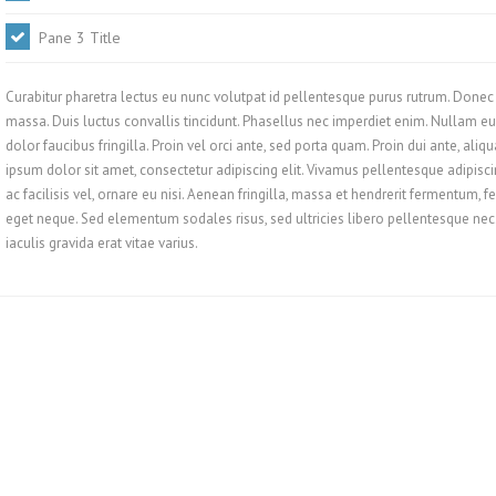
Pane 3 Title
Curabitur pharetra lectus eu nunc volutpat id pellentesque purus rutrum. Donec 
massa. Duis luctus convallis tincidunt. Phasellus nec imperdiet enim. Nullam eu 
dolor faucibus fringilla. Proin vel orci ante, sed porta quam. Proin dui ante, al
ipsum dolor sit amet, consectetur adipiscing elit. Vivamus pellentesque adipis
ac facilisis vel, ornare eu nisi. Aenean fringilla, massa et hendrerit fermentum, 
eget neque. Sed elementum sodales risus, sed ultricies libero pellentesque nec
iaculis gravida erat vitae varius.