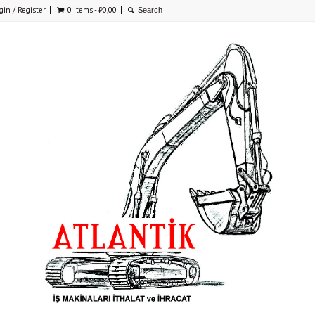
gin / Register
0 items -
₺
0,00