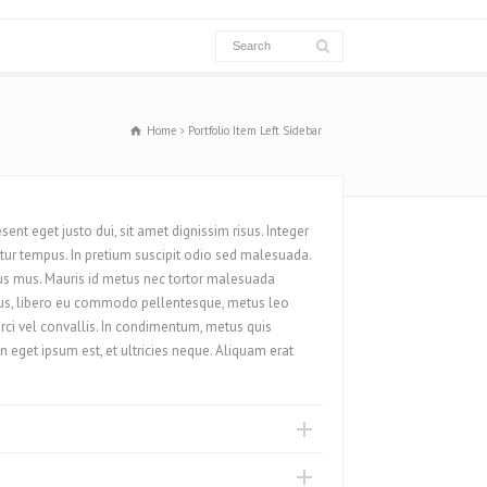
Home
Portfolio Item Left Sidebar
sent eget justo dui, sit amet dignissim risus. Integer
tur tempus. In pretium suscipit odio sed malesuada.
lus mus. Mauris id metus nec tortor malesuada
ibus, libero eu commodo pellentesque, metus leo
orci vel convallis. In condimentum, metus quis
In eget ipsum est, et ultricies neque. Aliquam erat